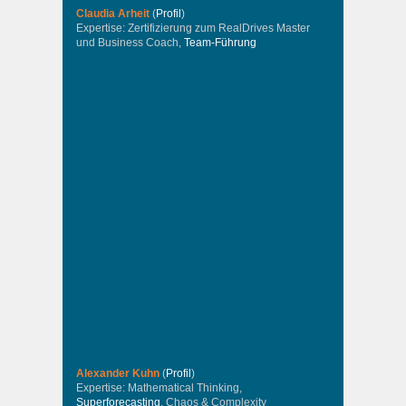
Claudia Arheit
(
Profil
)
Expertise: Zertifizierung zum RealDrives Master
und Business Coach,
Team-Führung
Alexander Kuhn
(
Profil
)
Expertise: Mathematical Thinking,
Superforecasting
, Chaos & Complexity