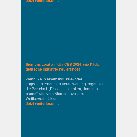
Jetzt weiterlesen…
Siemens zeigt auf der CES 2026, wie KI die
deutsche Industrie neu erfindet
Wenn Sie in einem Industrie‑ oder
Logistikunternehmen Verantwortung tragen, lautet
die Botschaft: „Erst digital denken, dann real
bauen“ wird vom Nice‑to‑have zum
Wettbewerbsfaktor.
Jetzt weiterlesen…