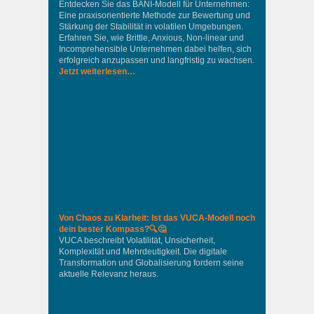
Entdecken Sie das BANI-Modell für Unternehmen:
Eine praxisorientierte Methode zur Bewertung und
Stärkung der Stabilität in volatilen Umgebungen.
Erfahren Sie, wie Brittle, Anxious, Non-linear und
Incomprehensible Unternehmen dabei helfen, sich
erfolgreich anzupassen und langfristig zu wachsen.
Jetzt weiterlesen…
Von Chaos zu Klarheit: Ist das VUCA-Modell noch
dein bester Kompass?🔍🤔
VUCA beschreibt Volatilität, Unsicherheit,
Komplexität und Mehrdeutigkeit. Die digitale
Transformation und Globalisierung fordern seine
aktuelle Relevanz heraus.