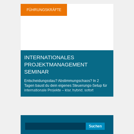
FÜHRUNGSKRÄFTE
INTERNATIONALES
PROJEKTMANAGEMENT
SEMINAR
Entscheidungsstau? Abstimmungschaos? In 2
Tagen baust du dein eigenes Steuerungs-Setup für
internationale Projekte – klar, hybrid, sofort
anwendbar
Suchen
nach: