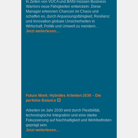
In Zeiten von VUCA und BANI müssen Business
Warriors neue Fähigkeiten entwickeln. Diese
Manager erkennen Chancen im Chaos und
schaffen es, durch Anpassungsfähigkeit, Resilienz
und Innovation globale Unsicherheiten in
Wirtschaft, Politik und Umwelt zu meistern…
Jetzt weiterlesen…
Future Work: Hybrides Arbeiten 2030 – Die
perfekte Balance 💥
Arbeiten im Jahr 2030 wird durch Flexibilität,
technologische Integration und eine starke
Fokussierung auf Nachhaltigkeit und Wohlbefinden
geprägt sein.
Jetzt weiterlesen…