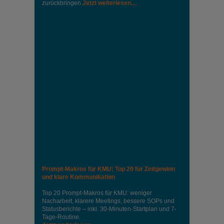
zurückbringen.
Jetzt weiterlesen…
Prompt-Makros für KMU: Top 20 für Zeitgewinn
und klare Kommunikation
Top 20 Prompt-Makros für KMU: weniger
Nacharbeit, klarere Meetings, bessere SOPs und
Statusberichte – inkl. 30-Minuten-Startplan und 7-
Tage-Routine.