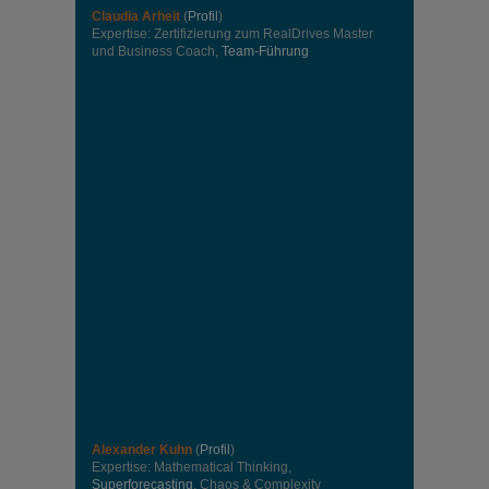
Claudia Arheit
(
Profil
)
Expertise: Zertifizierung zum RealDrives Master
und Business Coach,
Team-Führung
Alexander Kuhn
(
Profil
)
Expertise: Mathematical Thinking,
Superforecasting
, Chaos & Complexity