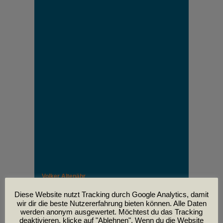
Volker Altenähr
Unser lieber Freund und Kollege Volker Altenähr ist
leider am
Diese Website nutzt Tracking durch Google Analytics, damit
30. April im Alter von 81 Jahren verstorben.
wir dir die beste Nutzererfahrung bieten können. Alle Daten
werden anonym ausgewertet. Möchtest du das Tracking
deaktivieren, klicke auf "Ablehnen". Wenn du die Website