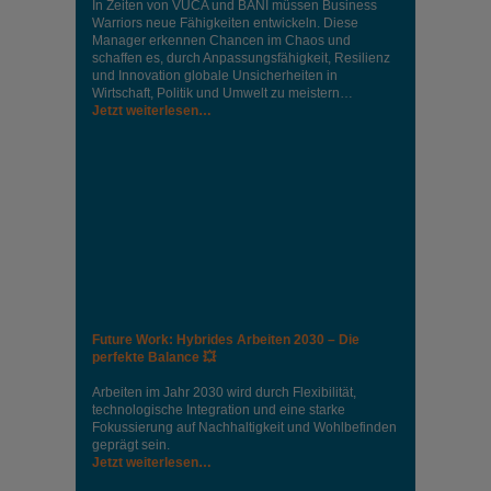
In Zeiten von VUCA und BANI müssen Business
Warriors neue Fähigkeiten entwickeln. Diese
Manager erkennen Chancen im Chaos und
schaffen es, durch Anpassungsfähigkeit, Resilienz
und Innovation globale Unsicherheiten in
Wirtschaft, Politik und Umwelt zu meistern…
Jetzt weiterlesen…
Future Work: Hybrides Arbeiten 2030 – Die
perfekte Balance 💥
Arbeiten im Jahr 2030 wird durch Flexibilität,
technologische Integration und eine starke
Fokussierung auf Nachhaltigkeit und Wohlbefinden
geprägt sein.
Jetzt weiterlesen…