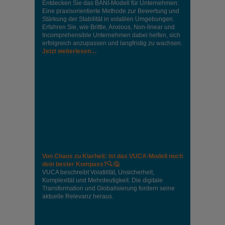
Entdecken Sie das BANI-Modell für Unternehmen:
Eine praxisorientierte Methode zur Bewertung und
Stärkung der Stabilität in volatilen Umgebungen.
Erfahren Sie, wie Brittle, Anxious, Non-linear und
Incomprehensible Unternehmen dabei helfen, sich
erfolgreich anzupassen und langfristig zu wachsen.
Jetzt weiterlesen…
Von Chaos zu Klarheit: Ist das VUCA-Modell noch
dein bester Kompass?🔍🤔
VUCA beschreibt Volatilität, Unsicherheit,
Komplexität und Mehrdeutigkeit. Die digitale
Transformation und Globalisierung fordern seine
aktuelle Relevanz heraus.