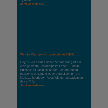
Systeme.
Jetzt weiterlesen…
Welche Change-Konzepte gibt es? 🌍🚀
Hey, du kennst das sicher: Veränderung ist der
einzige wahre Beständige im Leben – und im
Business ist das nicht anders. Unternehmen
müssen sich ständig weiterentwickeln, um am
Markt zu überleben. Aber: Wie genau packt man
das an? 🤔.
Jetzt weiterlesen…