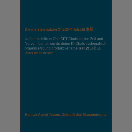
Die meisten nutzen ChatGPT falsch! 🤖🤯
Unübersichtliche ChatGPT-Chats kosten Zeit und
Nerven. Lerne, wie du deine Kl-Chats systematisch
organisierst und produktiver arbeitest! 👸🏻🤴🏻.
Jetzt weiterlesen…
Human-Agent Teams: Zukunft des Managements