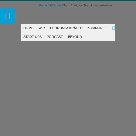
Home
All Posts
Tag: Effektive Teamkommunikation
HOME
WIR
FÜHRUNGSKRÄFTE
KOMMUNE
START-UPS
PODCAST
BEYOND