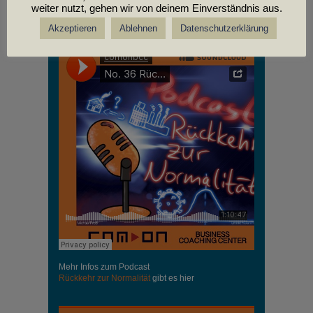
weiter nutzt, gehen wir von deinem Einverständnis aus.
PODCASTS
Akzeptieren
Ablehnen
Datenschutzerklärung
Mehr Infos zum Podcast
Rückkehr zur Normalität
gibt es hier