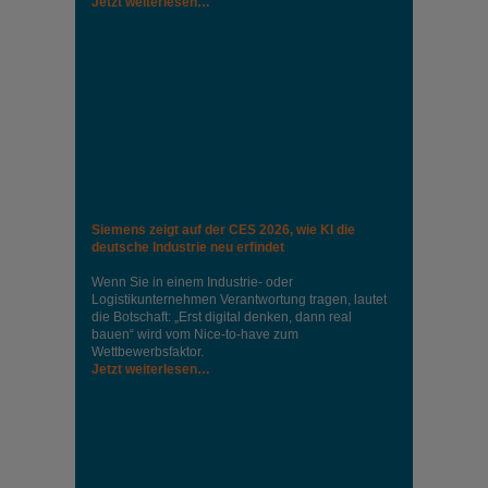
Jetzt weiterlesen…
Siemens zeigt auf der CES 2026, wie KI die
deutsche Industrie neu erfindet
Wenn Sie in einem Industrie‑ oder
Logistikunternehmen Verantwortung tragen, lautet
die Botschaft: „Erst digital denken, dann real
bauen“ wird vom Nice‑to‑have zum
Wettbewerbsfaktor.
Jetzt weiterlesen…