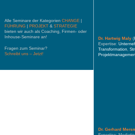
Alle Seminare der Kategorien
CHANGE
|
FÜHRUNG
|
PROJEKT
&
STRATEGIE
bieten wir auch als Coaching, Firmen- oder
Inhouse-Seminare an!
Dr. Hartwig Maly
(
Expertise:
Unterne
Fragen zum Seminar?
Transformation
,
St
Schreibt uns – Jetzt!
Projektmanagemen
Dr. Gerhard Mers
Expertise: Mediati