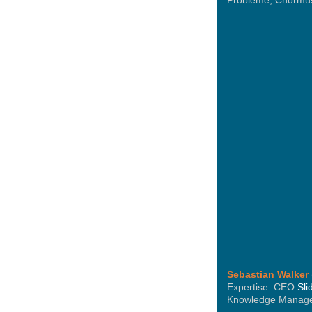
Probleme, Chormus
Sebastian Walker
Expertise: CEO
Sli
Knowledge Managem