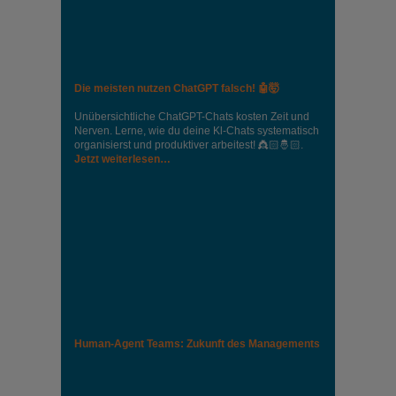
Die meisten nutzen ChatGPT falsch! 🤖🤯
Unübersichtliche ChatGPT-Chats kosten Zeit und
Nerven. Lerne, wie du deine Kl-Chats systematisch
organisierst und produktiver arbeitest! 👸🏻🤴🏻.
Jetzt weiterlesen…
Human-Agent Teams: Zukunft des Managements