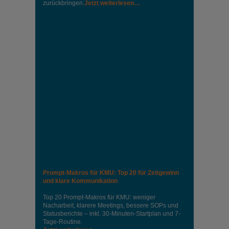
zurückbringen.
Jetzt weiterlesen…
Prompt-Makros für KMU: Top 20 für Zeitgewinn
und klare Kommunikation
Top 20 Prompt-Makros für KMU: weniger
Nacharbeit, klarere Meetings, bessere SOPs und
Statusberichte – inkl. 30-Minuten-Startplan und 7-
Tage-Routine.