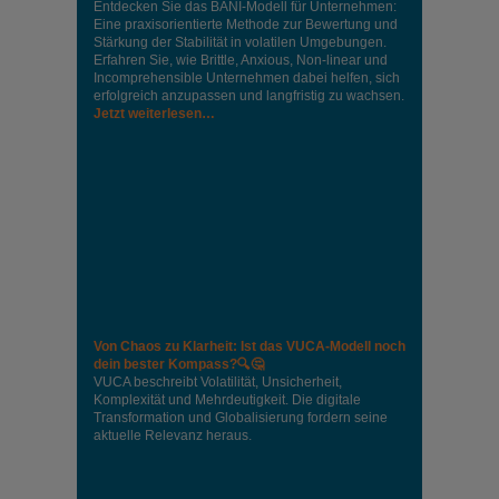
Entdecken Sie das BANI-Modell für Unternehmen:
Eine praxisorientierte Methode zur Bewertung und
Stärkung der Stabilität in volatilen Umgebungen.
Erfahren Sie, wie Brittle, Anxious, Non-linear und
Incomprehensible Unternehmen dabei helfen, sich
erfolgreich anzupassen und langfristig zu wachsen.
Jetzt weiterlesen…
Von Chaos zu Klarheit: Ist das VUCA-Modell noch
dein bester Kompass?🔍🤔
VUCA beschreibt Volatilität, Unsicherheit,
Komplexität und Mehrdeutigkeit. Die digitale
Transformation und Globalisierung fordern seine
aktuelle Relevanz heraus.