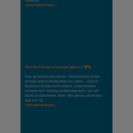
Systeme.
Jetzt weiterlesen…
Welche Change-Konzepte gibt es? 🌍🚀
Hey, du kennst das sicher: Veränderung ist der
einzige wahre Beständige im Leben – und im
Business ist das nicht anders. Unternehmen
müssen sich ständig weiterentwickeln, um am
Markt zu überleben. Aber: Wie genau packt man
das an? 🤔.
Jetzt weiterlesen…