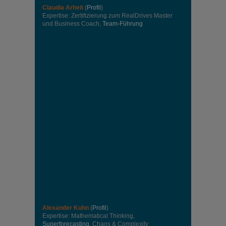
Claudia Arheit
(
Profil
)
Expertise: Zertifizierung zum RealDrives Master
und Business Coach,
Team-Führung
Alexander Kuhn
(
Profil
)
Expertise: Mathematical Thinking,
Superforecasting
, Chaos & Complexity