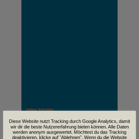
Volker Altenähr
Unser lieber Freund und Kollege Volker Altenähr ist
leider am
Diese Website nutzt Tracking durch Google Analytics, damit
30. April im Alter von 81 Jahren verstorben.
wir dir die beste Nutzererfahrung bieten können. Alle Daten
werden anonym ausgewertet. Möchtest du das Tracking
deaktivieren, klicke auf "Ablehnen". Wenn du die Website