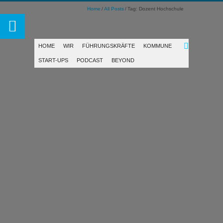
Home
All Posts
Tag: Dozent Hochschule
HOME
WIR
FÜHRUNGSKRÄFTE
KOMMUNE
START-UPS
PODCAST
BEYOND