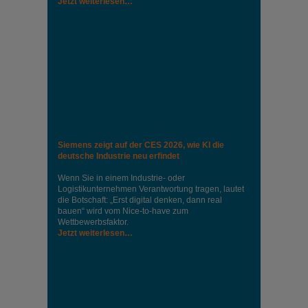
Jetzt weiterlesen…
Siemens zeigt auf der CES 2026, wie KI die
deutsche Industrie neu erfindet
Wenn Sie in einem Industrie‑ oder
Logistikunternehmen Verantwortung tragen, lautet
die Botschaft: „Erst digital denken, dann real
bauen“ wird vom Nice‑to‑have zum
Wettbewerbsfaktor.
Jetzt weiterlesen…