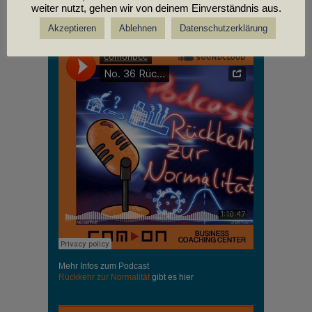
weiter nutzt, gehen wir von deinem Einverständnis aus.
PODCASTS
Akzeptieren
Ablehnen
Datenschutzerklärung
Mehr Infos zum Podcast
Rückkehr zur Normalität
gibt es hier