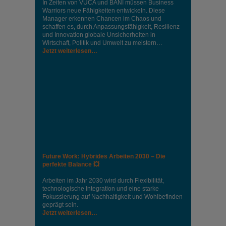
In Zeiten von VUCA und BANI müssen Business
Warriors neue Fähigkeiten entwickeln. Diese
Manager erkennen Chancen im Chaos und
schaffen es, durch Anpassungsfähigkeit, Resilienz
und Innovation globale Unsicherheiten in
Wirtschaft, Politik und Umwelt zu meistern…
Jetzt weiterlesen…
Future Work: Hybrides Arbeiten 2030 – Die
perfekte Balance 💥
Arbeiten im Jahr 2030 wird durch Flexibilität,
technologische Integration und eine starke
Fokussierung auf Nachhaltigkeit und Wohlbefinden
geprägt sein.
Jetzt weiterlesen…