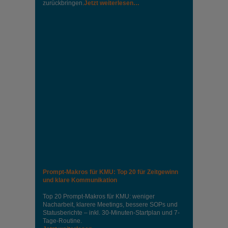
zurückbringen.
Jetzt weiterlesen…
Prompt-Makros für KMU: Top 20 für Zeitgewinn
und klare Kommunikation
Top 20 Prompt-Makros für KMU: weniger
Nacharbeit, klarere Meetings, bessere SOPs und
Statusberichte – inkl. 30-Minuten-Startplan und 7-
Tage-Routine.