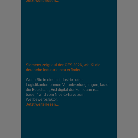
Jetzt weiterlesen…
Siemens zeigt auf der CES 2026, wie KI die
deutsche Industrie neu erfindet
Wenn Sie in einem Industrie‑ oder
Logistikunternehmen Verantwortung tragen, lautet
die Botschaft: „Erst digital denken, dann real
bauen“ wird vom Nice‑to‑have zum
Wettbewerbsfaktor.
Jetzt weiterlesen…