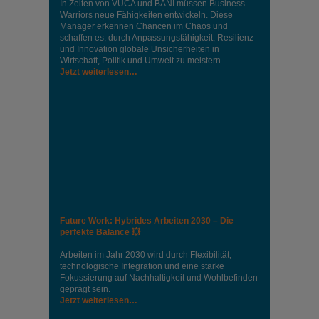
In Zeiten von VUCA und BANI müssen Business
Warriors neue Fähigkeiten entwickeln. Diese
Manager erkennen Chancen im Chaos und
schaffen es, durch Anpassungsfähigkeit, Resilienz
und Innovation globale Unsicherheiten in
Wirtschaft, Politik und Umwelt zu meistern…
Jetzt weiterlesen…
Future Work: Hybrides Arbeiten 2030 – Die
perfekte Balance 💥
Arbeiten im Jahr 2030 wird durch Flexibilität,
technologische Integration und eine starke
Fokussierung auf Nachhaltigkeit und Wohlbefinden
geprägt sein.
Jetzt weiterlesen…