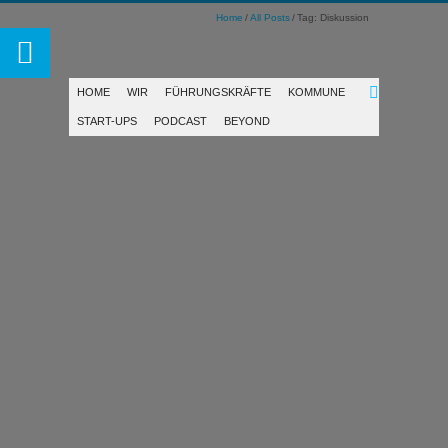
Home
All Posts
Tag: Diskussion
HOME
WIR
FÜHRUNGSKRÄFTE
KOMMUNE
START-UPS
PODCAST
BEYOND