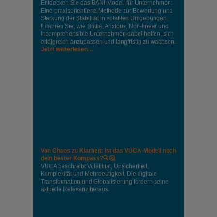
Entdecken Sie das BANI-Modell für Unternehmen:
Eine praxisorientierte Methode zur Bewertung und
Stärkung der Stabilität in volatilen Umgebungen.
Erfahren Sie, wie Brittle, Anxious, Non-linear und
Incomprehensible Unternehmen dabei helfen, sich
erfolgreich anzupassen und langfristig zu wachsen.
Jetzt weiterlesen…
Von Chaos zu Klarheit: Ist das VUCA-Modell noch
dein bester Kompass?🔍🤔
VUCA beschreibt Volatilität, Unsicherheit,
Komplexität und Mehrdeutigkeit. Die digitale
Transformation und Globalisierung fordern seine
aktuelle Relevanz heraus.