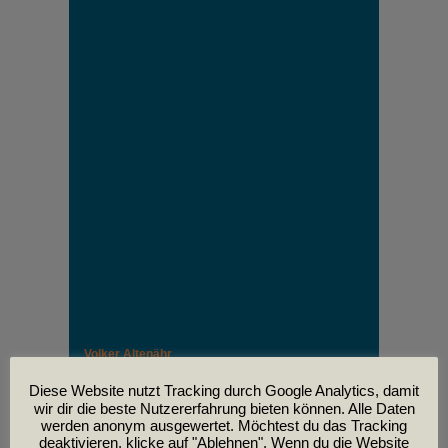
Volker Altenähr
Unser lieber Freund und Kollege Volker Altenähr ist
leider am
Diese Website nutzt Tracking durch Google Analytics, damit
30. April im Alter von 81 Jahren verstorben.
wir dir die beste Nutzererfahrung bieten können. Alle Daten
werden anonym ausgewertet. Möchtest du das Tracking
deaktivieren, klicke auf "Ablehnen". Wenn du die Website