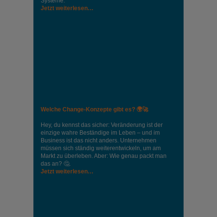
Systeme.
Jetzt weiterlesen…
Welche Change-Konzepte gibt es? 🌍🚀
Hey, du kennst das sicher: Veränderung ist der
einzige wahre Beständige im Leben – und im
Business ist das nicht anders. Unternehmen
müssen sich ständig weiterentwickeln, um am
Markt zu überleben. Aber: Wie genau packt man
das an? 🤔.
Jetzt weiterlesen…