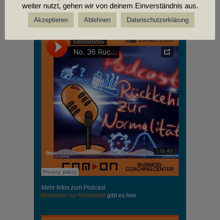
weiter nutzt, gehen wir von deinem Einverständnis aus.
PODCASTS
Akzeptieren
Ablehnen
Datenschutzerklärung
Mehr Infos zum Podcast
Rückkehr zur Normalität
gibt es hier