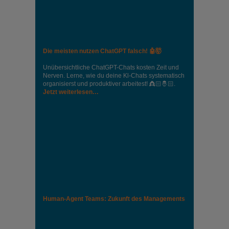
Die meisten nutzen ChatGPT falsch! 🤖🤯
Unübersichtliche ChatGPT-Chats kosten Zeit und
Nerven. Lerne, wie du deine Kl-Chats systematisch
organisierst und produktiver arbeitest! 👸🏻🤴🏻.
Jetzt weiterlesen…
Human-Agent Teams: Zukunft des Managements