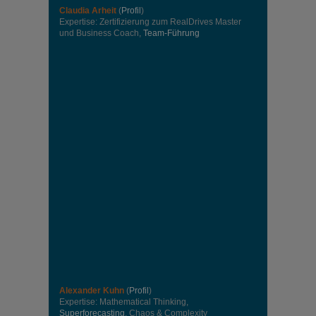
Claudia Arheit
(
Profil
)
Expertise: Zertifizierung zum RealDrives Master
und Business Coach,
Team-Führung
Alexander Kuhn
(
Profil
)
Expertise: Mathematical Thinking,
Superforecasting
, Chaos & Complexity