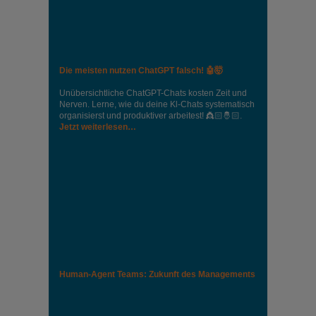
Die meisten nutzen ChatGPT falsch! 🤖🤯
Unübersichtliche ChatGPT-Chats kosten Zeit und
Nerven. Lerne, wie du deine Kl-Chats systematisch
organisierst und produktiver arbeitest! 👸🏻🤴🏻.
Jetzt weiterlesen…
Human-Agent Teams: Zukunft des Managements