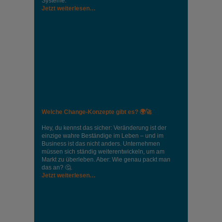
Systeme.
Jetzt weiterlesen…
Welche Change-Konzepte gibt es? 🌍🚀
Hey, du kennst das sicher: Veränderung ist der
einzige wahre Beständige im Leben – und im
Business ist das nicht anders. Unternehmen
müssen sich ständig weiterentwickeln, um am
Markt zu überleben. Aber: Wie genau packt man
das an? 🤔.
Jetzt weiterlesen…