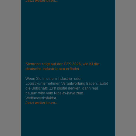
Jetzt weiterlesen…
Siemens zeigt auf der CES 2026, wie KI die
deutsche Industrie neu erfindet
Wenn Sie in einem Industrie‑ oder
Logistikunternehmen Verantwortung tragen, lautet
die Botschaft: „Erst digital denken, dann real
bauen“ wird vom Nice‑to‑have zum
Wettbewerbsfaktor.
Jetzt weiterlesen…