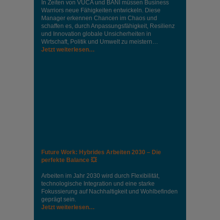
In Zeiten von VUCA und BANI müssen Business
Warriors neue Fähigkeiten entwickeln. Diese
Manager erkennen Chancen im Chaos und
schaffen es, durch Anpassungsfähigkeit, Resilienz
und Innovation globale Unsicherheiten in
Wirtschaft, Politik und Umwelt zu meistern…
Jetzt weiterlesen…
Future Work: Hybrides Arbeiten 2030 – Die
perfekte Balance 💥
Arbeiten im Jahr 2030 wird durch Flexibilität,
technologische Integration und eine starke
Fokussierung auf Nachhaltigkeit und Wohlbefinden
geprägt sein.
Jetzt weiterlesen…