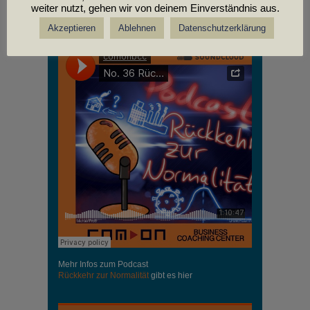
weiter nutzt, gehen wir von deinem Einverständnis aus.
PODCASTS
Akzeptieren
Ablehnen
Datenschutzerklärung
Mehr Infos zum Podcast
Rückkehr zur Normalität
gibt es hier