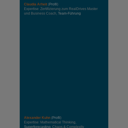
Claudia Arheit
(
Profil
)
Expertise: Zertifizierung zum RealDrives Master
und Business Coach,
Team-Führung
Alexander Kuhn
(
Profil
)
Expertise: Mathematical Thinking,
Superforecasting
, Chaos & Complexity