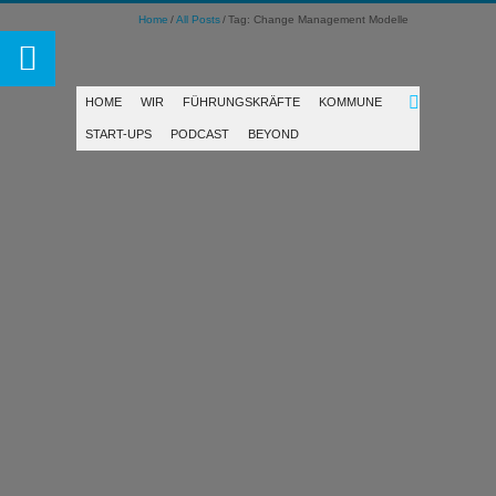
Home
All Posts
Tag: Change Management Modelle
HOME
WIR
FÜHRUNGSKRÄFTE
KOMMUNE
START-UPS
PODCAST
BEYOND