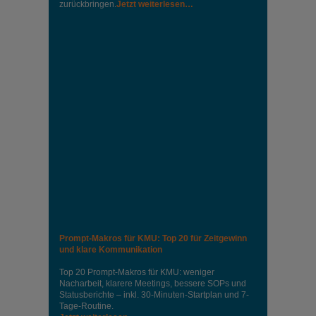
zurückbringen.
Jetzt weiterlesen…
Prompt-Makros für KMU: Top 20 für Zeitgewinn
und klare Kommunikation
Top 20 Prompt-Makros für KMU: weniger
Nacharbeit, klarere Meetings, bessere SOPs und
Statusberichte – inkl. 30-Minuten-Startplan und 7-
Tage-Routine.