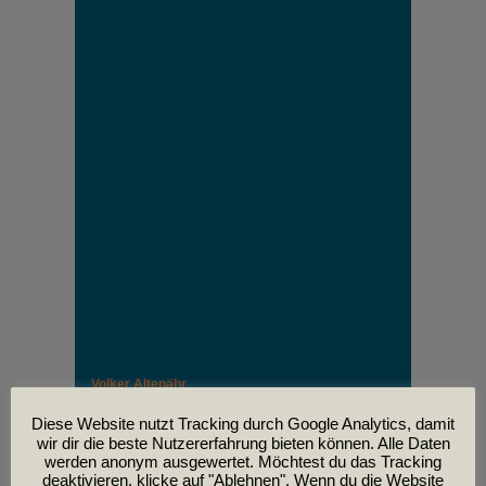
Volker Altenähr
Unser lieber Freund und Kollege Volker Altenähr ist
leider am
Diese Website nutzt Tracking durch Google Analytics, damit
30. April im Alter von 81 Jahren verstorben.
wir dir die beste Nutzererfahrung bieten können. Alle Daten
werden anonym ausgewertet. Möchtest du das Tracking
deaktivieren, klicke auf "Ablehnen". Wenn du die Website