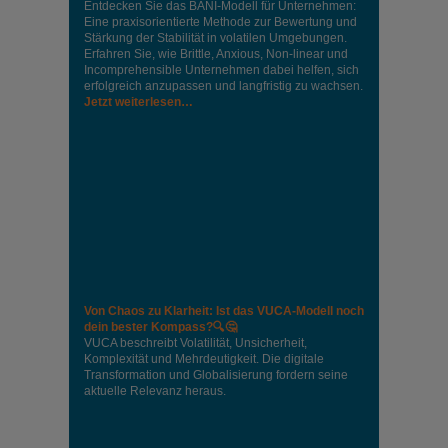
Entdecken Sie das BANI-Modell für Unternehmen:
Eine praxisorientierte Methode zur Bewertung und
Stärkung der Stabilität in volatilen Umgebungen.
Erfahren Sie, wie Brittle, Anxious, Non-linear und
Incomprehensible Unternehmen dabei helfen, sich
erfolgreich anzupassen und langfristig zu wachsen.
Jetzt weiterlesen…
Von Chaos zu Klarheit: Ist das VUCA-Modell noch
dein bester Kompass?🔍🤔
VUCA beschreibt Volatilität, Unsicherheit,
Komplexität und Mehrdeutigkeit. Die digitale
Transformation und Globalisierung fordern seine
aktuelle Relevanz heraus.