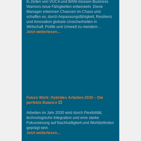
In Zeiten von VUCA und BANI müssen Business
Warriors neue Fähigkeiten entwickeln. Diese
Manager erkennen Chancen im Chaos und
schaffen es, durch Anpassungsfähigkeit, Resilienz
und Innovation globale Unsicherheiten in
Wirtschaft, Politik und Umwelt zu meistern…
Jetzt weiterlesen…
Future Work: Hybrides Arbeiten 2030 – Die
perfekte Balance 💥
Arbeiten im Jahr 2030 wird durch Flexibilität,
technologische Integration und eine starke
Fokussierung auf Nachhaltigkeit und Wohlbefinden
geprägt sein.
Jetzt weiterlesen…