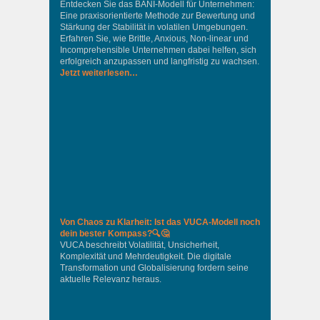
Entdecken Sie das BANI-Modell für Unternehmen:
Eine praxisorientierte Methode zur Bewertung und
Stärkung der Stabilität in volatilen Umgebungen.
Erfahren Sie, wie Brittle, Anxious, Non-linear und
Incomprehensible Unternehmen dabei helfen, sich
erfolgreich anzupassen und langfristig zu wachsen.
Jetzt weiterlesen…
Von Chaos zu Klarheit: Ist das VUCA-Modell noch
dein bester Kompass?🔍🤔
VUCA beschreibt Volatilität, Unsicherheit,
Komplexität und Mehrdeutigkeit. Die digitale
Transformation und Globalisierung fordern seine
aktuelle Relevanz heraus.