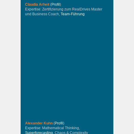
Claudia Arheit
(
Profil
)
Expertise: Zertifizierung zum RealDrives Master
und Business Coach,
Team-Führung
Alexander Kuhn
(
Profil
)
Expertise: Mathematical Thinking,
Superforecasting
, Chaos & Complexity