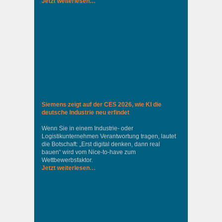
Jetzt weiterlesen…
Siemens zeigt auf der CES 2026, wie KI die
deutsche Industrie neu erfindet
Wenn Sie in einem Industrie‑ oder
Logistikunternehmen Verantwortung tragen, lautet
die Botschaft: „Erst digital denken, dann real
bauen“ wird vom Nice‑to‑have zum
Wettbewerbsfaktor.
Jetzt weiterlesen…