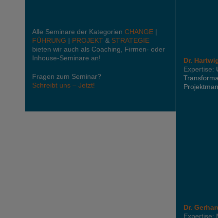
Alle Seminare der Kategorien
CHANGE
|
FÜHRUNG
|
PROJEKT
&
STRATEGIE
bieten wir auch als Coaching, Firmen- oder
Inhouse-Seminare an!
Dr. Hartwi
Expertise:
Fragen zum Seminar?
Transforma
Schreibt uns – Jetzt!
Projektma
Dr. Gerha
Expertise: