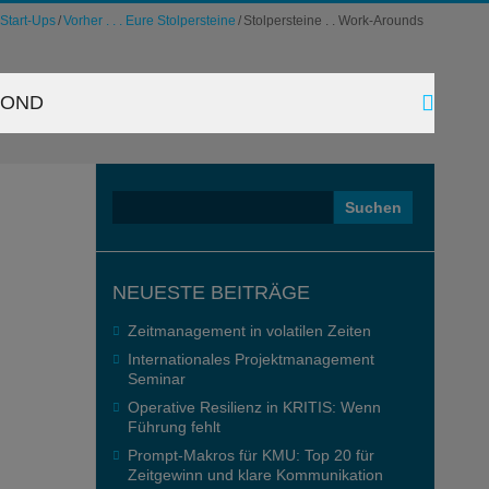
Start-Ups
Vorher . . . Eure Stolpersteine
Stolpersteine . . Work-Arounds
YOND
Suchen
nach:
NEUESTE BEITRÄGE
Zeitmanagement in volatilen Zeiten
Internationales Projektmanagement
Seminar
Operative Resilienz in KRITIS: Wenn
Führung fehlt
Prompt-Makros für KMU: Top 20 für
Zeitgewinn und klare Kommunikation