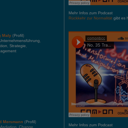
Mehr Infos zum Podcast
Rückkehr zur Normalität
gibt es 
g Maly
(
Profil
)
Unternehmensführung
,
tion
,
Strategie
,
nagement
rd Mersmann
(
Profil
)
Mehr Infos zum Podcast
 Mediation, Change,