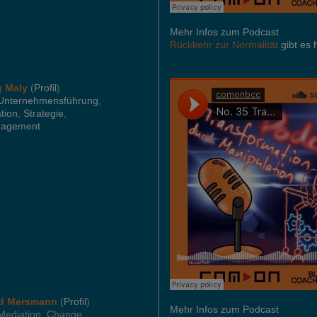
Mehr Infos zum Podcast
Rückkehr zur Normalität
gibt es 
g Maly
(
Profil
)
Unternehmensführung
,
tion
,
Strategie
,
nagement
rd Mersmann
(
Profil
)
Mehr Infos zum Podcast
 Mediation, Change,