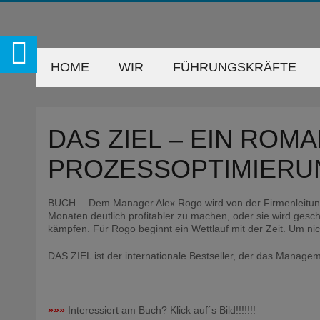
HOME
WIR
FÜHRUNGSKRÄFTE
DAS ZIEL – EIN ROM
PROZESSOPTIMIERU
BUCH….Dem Manager Alex Rogo wird von der Firmenleitung ei
Monaten deutlich profitabler zu machen, oder sie wird gesc
kämpfen. Für Rogo beginnt ein Wettlauf mit der Zeit. Um ni
DAS ZIEL ist der internationale Bestseller, der das Manage
»»»
Interessiert am Buch? Klick auf´s Bild!!!!!!!