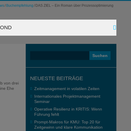
ws
Buchempfehlung
DAS ZIEL – Ein Roman über Prozessoptimierung
YOND
Suchen
nach:
NEUESTE BEITRÄGE
b von drei
eine Ehe
Zeitmanagement in volatilen Zeiten
Internationales Projektmanagement
Seminar
Operative Resilienz in KRITIS: Wenn
Führung fehlt
Prompt-Makros für KMU: Top 20 für
Zeitgewinn und klare Kommunikation