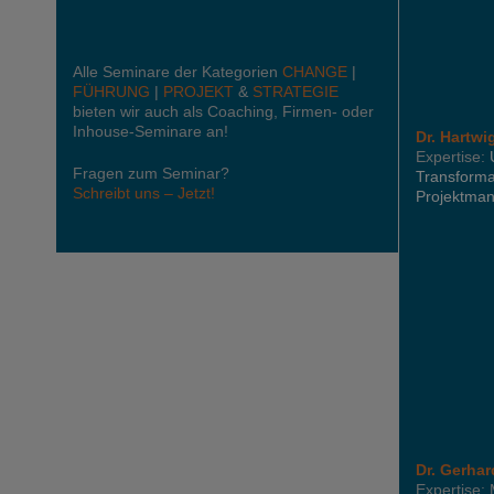
Alle Seminare der Kategorien
CHANGE
|
FÜHRUNG
|
PROJEKT
&
STRATEGIE
bieten wir auch als Coaching, Firmen- oder
Inhouse-Seminare an!
Dr. Hartwi
Expertise:
Fragen zum Seminar?
Transforma
Schreibt uns – Jetzt!
Projektma
Dr. Gerha
Expertise: