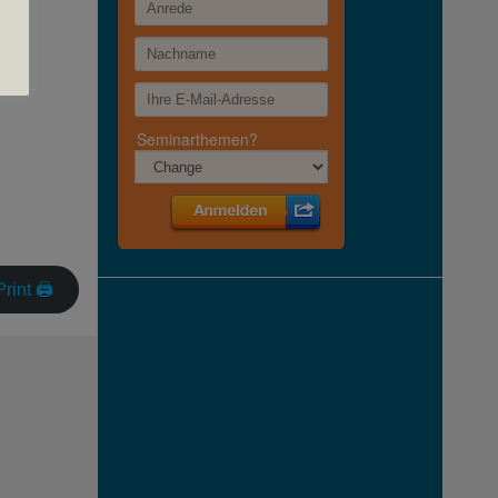
Print 🖨